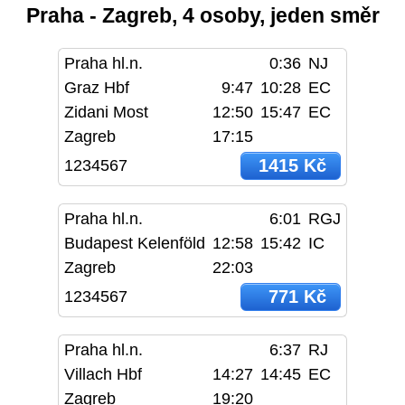
Praha - Zagreb, 4 osoby, jeden směr
Praha hl.n.
0:36
NJ
Graz Hbf
9:47
10:28
EC
Zidani Most
12:50
15:47
EC
Zagreb
17:15
1415 Kč
1234567
Praha hl.n.
6:01
RGJ
Budapest Kelenföld
12:58
15:42
IC
Zagreb
22:03
771 Kč
1234567
Praha hl.n.
6:37
RJ
Villach Hbf
14:27
14:45
EC
Zagreb
19:20