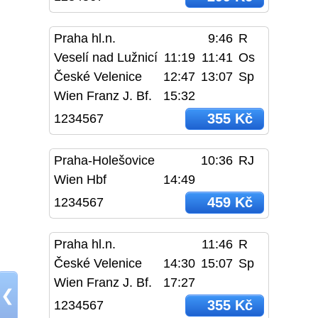
Praha hl.n.
9:46
R
Veselí nad Lužnicí
11:19
11:41
Os
České Velenice
12:47
13:07
Sp
Wien Franz J. Bf.
15:32
355 Kč
1234567
Praha-Holešovice
10:36
RJ
Wien Hbf
14:49
459 Kč
1234567
Praha hl.n.
11:46
R
České Velenice
14:30
15:07
Sp
Wien Franz J. Bf.
17:27
❮
355 Kč
1234567