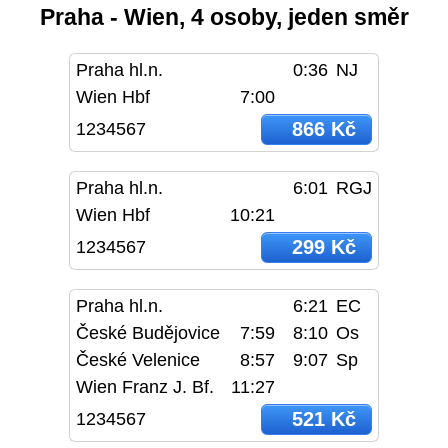
Praha - Wien, 4 osoby, jeden směr
Praha hl.n.
0:36
NJ
Wien Hbf
7:00
866 Kč
1234567
Praha hl.n.
6:01
RGJ
Wien Hbf
10:21
299 Kč
1234567
Praha hl.n.
6:21
EC
České Budějovice
7:59
8:10
Os
České Velenice
8:57
9:07
Sp
Wien Franz J. Bf.
11:27
521 Kč
1234567