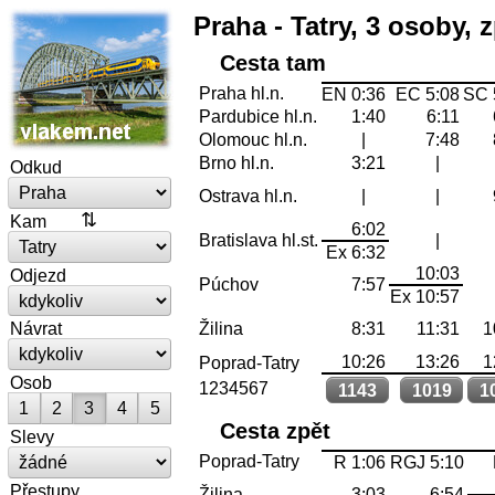
Praha - Tatry, 3 osoby, 
Cesta tam
Praha hl.n.
EN 0:36
EC 5:08
SC 
Pardubice hl.n.
1:40
6:11
Olomouc hl.n.
|
7:48
Brno hl.n.
3:21
|
Odkud
Ostrava hl.n.
|
|
Kam
6:02
Bratislava hl.st.
|
Ex 6:32
10:03
Odjezd
Púchov
7:57
Ex 10:57
Žilina
8:31
11:31
1
Návrat
10:26
13:26
1
Poprad-Tatry
Osob
1234567
1143
1019
1
1
2
3
4
5
Cesta zpět
Slevy
Poprad-Tatry
R 1:06
RGJ 5:10
Přestupy
Žilina
3:03
6:54