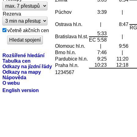
Púchov
3:39
|
Rezerva
Ostrava hl.n.
|
8:47
RG
včetně akčních cen
5:33
Bratislava hl.st.
|
EC 5:58
Olomouc hl.n.
|
9:56
Brno hl.n.
7:46
|
Rozšířené hledání
Pardubice hl.n.
9:25
11:20
Tabulka cen
10:23
12:18
Praha hl.n.
Odkazy na jízdní řády
Odkazy na mapy
1234567
Nápověda
O webu
English version