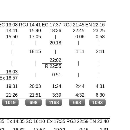
EC 13:08
RGJ 14:41
EC 17:37
RGJ 21:45
EN 22:16
14:11
15:40
18:36
22:45
23:25
15:50
17:05
|
0:06
0:58
|
|
20:18
|
|
|
18:15
|
1:11
2:11
22:02
|
|
|
|
R 22:55
18:03
|
0:51
|
|
Ex 18:57
19:31
20:03
1:24
2:44
4:31
21:26
21:51
3:39
4:32
6:30
1019
698
1168
698
1093
35
Ex 14:35
SC 16:10
Ex 17:35
RGJ 22:59
EN 23:40
32
16:32
17:57
19:32
0:46
1:31