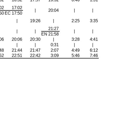
02
17:02
|
20:04
|
|
50
EC 17:50
|
19:26
|
2:25
3:35
21:27
|
|
|
|
EN 21:58
06
20:06
20:30
|
3:28
4:41
|
|
0:31
|
|
48
21:44
21:47
2:07
4:49
6:12
52
22:51
22:42
3:09
5:46
7:46