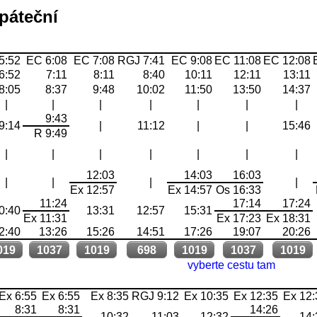
zpáteční
5:52
EC 6:08
EC 7:08
RGJ 7:41
EC 9:08
EC 11:08
EC 12:08
6:52
7:11
8:11
8:40
10:11
12:11
13:11
8:05
8:37
9:48
10:02
11:50
13:50
14:37
|
|
|
|
|
|
|
9:43
9:14
|
11:12
|
|
15:46
R 9:49
|
|
|
|
|
|
|
12:03
14:03
16:03
|
|
|
|
Ex 12:57
Ex 14:57
Os 16:33
11:24
17:14
17:24
0:40
13:31
12:57
15:31
Ex 11:31
Ex 17:23
Ex 18:31
2:40
13:26
15:26
14:51
17:26
19:07
20:26
019
1037
1019
698
1019
1037
1019
vyberte cestu tam
Ex 6:55
Ex 6:55
Ex 8:35
RGJ 9:12
Ex 10:35
Ex 12:35
Ex 12:
8:31
8:31
14:26
10:32
11:03
12:32
14: