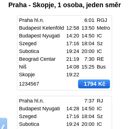
Praha - Skopje, 1 osoba, jeden směr
Praha hl.n.
6:01
RGJ
Budapest Kelenföld
12:58
13:50
Metro
Budapest Nyugati
14:20
14:50
IC
Szeged
17:16
18:04
Sz
Subotica
19:24
20:00
IC
Beograd Centar
21:19
7:30
RE
Niš
14:08
15:25
Bus
Skopje
19:22
1794 Kč
1234567
Praha hl.n.
7:37
RJ
Budapest Nyugati
14:28
14:50
IC
Szeged
17:16
18:04
Sz
Subotica
19:24
20:00
IC
❮