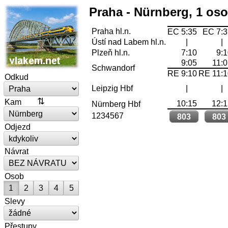
Praha - Nürnberg, 1 os
Praha hl.n.
EC 5:35
EC 7:
Ústí nad Labem hl.n.
|
|
Plzeň hl.n.
7:10
9:
9:05
11:
Schwandorf
RE 9:10
RE 11:
Odkud
Leipzig Hbf
|
|
Kam
10:15
12:
Nürnberg Hbf
1234567
803
803
Odjezd
Návrat
Osob
1
2
3
4
5
Slevy
Přestupy