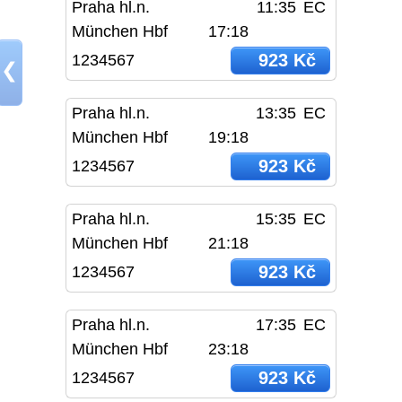
Praha hl.n.
11:35
EC
München Hbf
17:18
923 Kč
1234567
❮
Praha hl.n.
13:35
EC
München Hbf
19:18
923 Kč
1234567
Praha hl.n.
15:35
EC
München Hbf
21:18
923 Kč
1234567
Praha hl.n.
17:35
EC
München Hbf
23:18
923 Kč
1234567