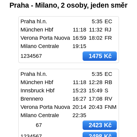
Praha - Milano, 2 osoby, jeden směr
Praha hl.n.
5:35
EC
München Hbf
11:18
11:32
RJ
Verona Porta Nuova
16:59
18:02
FR
Milano Centrale
19:15
1475 Kč
1234567
Praha hl.n.
5:35
EC
München Hbf
11:18
12:28
RB
Innsbruck Hbf
15:23
15:49
S
Brennero
16:27
17:08
RV
Verona Porta Nuova
20:14
20:43
FNM
Milano Centrale
22:35
2423 Kč
67
2498 Kč
1234567