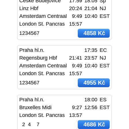
České Budějovice
17:59
18:05
Sp
Linz Hbf
20:24
21:04
NJ
Amsterdam Centraal
9:49
10:40
EST
London St. Pancras
15:57
4858 Kč
1234567
Praha hl.n.
17:35
EC
Regensburg Hbf
21:41
23:57
NJ
Amsterdam Centraal
9:49
10:40
EST
London St. Pancras
15:57
4955 Kč
1234567
Praha hl.n.
18:00
ES
Bruxelles Midi
9:27
12:56
EST
London St. Pancras
13:57
4686 Kč
2
4
7