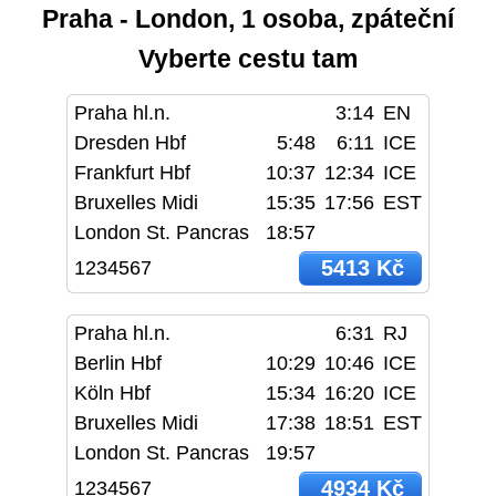
Praha - London, 1 osoba, zpáteční
Vyberte cestu tam
Praha hl.n.
3:14
EN
Dresden Hbf
5:48
6:11
ICE
Frankfurt Hbf
10:37
12:34
ICE
Bruxelles Midi
15:35
17:56
EST
London St. Pancras
18:57
5413 Kč
1234567
Praha hl.n.
6:31
RJ
Berlin Hbf
10:29
10:46
ICE
Köln Hbf
15:34
16:20
ICE
Bruxelles Midi
17:38
18:51
EST
London St. Pancras
19:57
4934 Kč
1234567