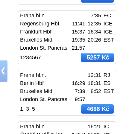
Praha hl.n.
7:35
EC
Regensburg Hbf
11:41
12:35
ICE
Frankfurt Hbf
15:37
16:34
ICE
Bruxelles Midi
19:35
20:26
EST
London St. Pancras
21:57
5257 Kč
1234567
❮
Praha hl.n.
12:31
RJ
Berlin Hbf
16:29
18:31
ES
Bruxelles Midi
7:39
8:52
EST
London St. Pancras
9:57
4686 Kč
1
3
5
Praha hl.n.
16:21
IC