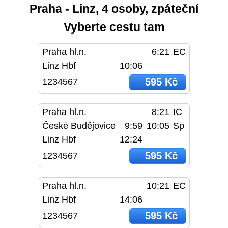
Praha - Linz, 4 osoby, zpáteční
Vyberte cestu tam
Praha hl.n.
6:21
EC
Linz Hbf
10:06
595 Kč
1234567
Praha hl.n.
8:21
IC
České Budějovice
9:59
10:05
Sp
Linz Hbf
12:24
595 Kč
1234567
Praha hl.n.
10:21
EC
Linz Hbf
14:06
595 Kč
1234567