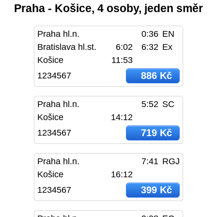
Praha - Košice, 4 osoby, jeden směr
Praha hl.n.
0:36
EN
Bratislava hl.st.
6:02
6:32
Ex
Košice
11:53
886 Kč
1234567
Praha hl.n.
5:52
SC
Košice
14:12
719 Kč
1234567
Praha hl.n.
7:41
RGJ
Košice
16:12
399 Kč
1234567