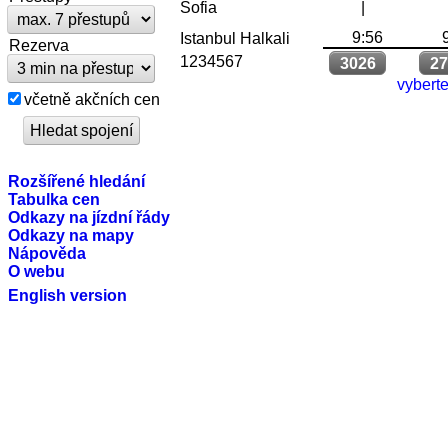
Sofia
|
9:56
Istanbul Halkali
Rezerva
1234567
3026
27
vyberte
včetně akčních cen
Rozšířené hledání
Tabulka cen
Odkazy na jízdní řády
Odkazy na mapy
Nápověda
O webu
English version