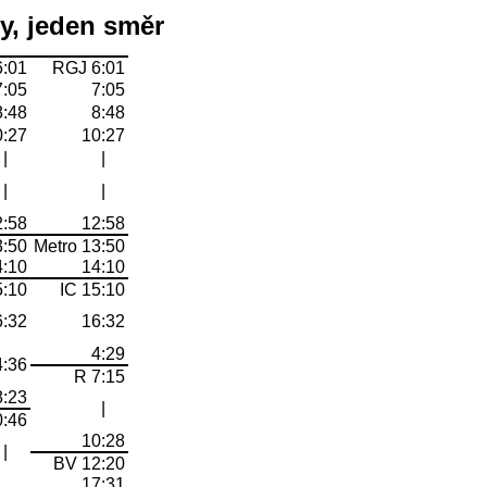
by, jeden směr
6:01
RGJ 6:01
7:05
7:05
8:48
8:48
0:27
10:27
|
|
|
|
2:58
12:58
3:50
Metro 13:50
4:10
14:10
5:10
IC 15:10
6:32
16:32
4:29
4:36
R 7:15
8:23
|
0:46
10:28
|
BV 12:20
17:31