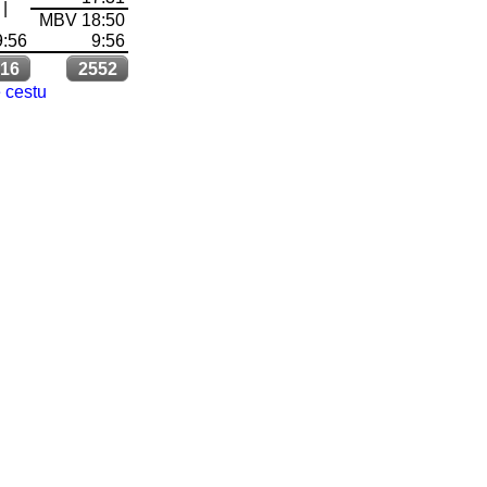
|
MBV 18:50
9:56
9:56
16
2552
 cestu