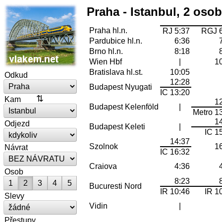
Praha - Istanbul, 2 oso
Praha hl.n.
RJ 5:37
RGJ 
Pardubice hl.n.
6:36
Brno hl.n.
8:18
Wien Hbf
|
1
Bratislava hl.st.
10:05
Odkud
12:28
Budapest Nyugati
IC 13:20
Kam
1
Budapest Kelenföld
|
Metro 1
1
Odjezd
Budapest Keleti
|
IC 1
14:37
Szolnok
1
Návrat
IC 16:32
Craiova
4:36
Osob
8:23
1
2
3
4
5
Bucuresti Nord
IR 10:46
IR 1
Slevy
Vidin
|
Přestupy