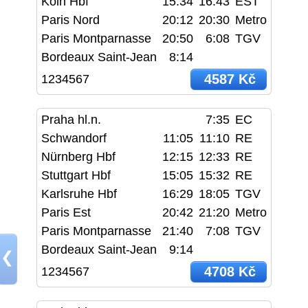
Köln Hbf
15:34
16:43
EST
Paris Nord
20:12
20:30
Metro
Paris Montparnasse
20:50
6:08
TGV
Bordeaux Saint-Jean
8:14
4587 Kč
1234567
Praha hl.n.
7:35
EC
Schwandorf
11:05
11:10
RE
Nürnberg Hbf
12:15
12:33
RE
Stuttgart Hbf
15:05
15:32
RE
Karlsruhe Hbf
16:29
18:05
TGV
Paris Est
20:42
21:20
Metro
Paris Montparnasse
21:40
7:08
TGV
Bordeaux Saint-Jean
9:14
❮
4708 Kč
1234567