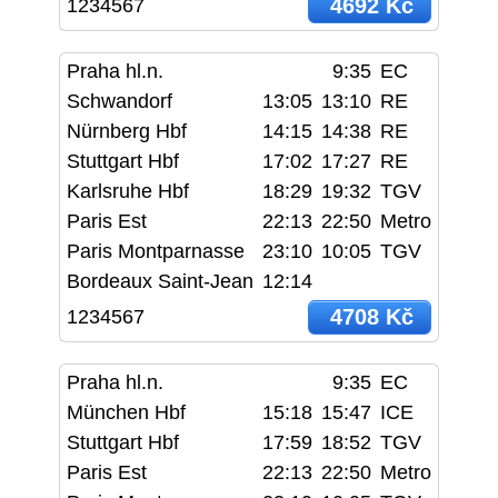
4692 Kč
1234567
Praha hl.n.
9:35
EC
Schwandorf
13:05
13:10
RE
Nürnberg Hbf
14:15
14:38
RE
Stuttgart Hbf
17:02
17:27
RE
Karlsruhe Hbf
18:29
19:32
TGV
Paris Est
22:13
22:50
Metro
Paris Montparnasse
23:10
10:05
TGV
Bordeaux Saint-Jean
12:14
4708 Kč
1234567
Praha hl.n.
9:35
EC
München Hbf
15:18
15:47
ICE
Stuttgart Hbf
17:59
18:52
TGV
Paris Est
22:13
22:50
Metro