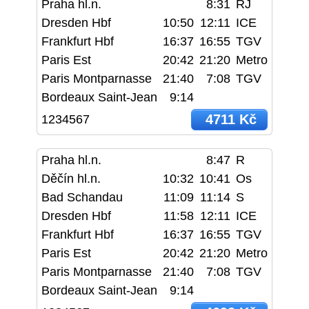
Praha hl.n.
8:31
RJ
Dresden Hbf
10:50
12:11
ICE
Frankfurt Hbf
16:37
16:55
TGV
Paris Est
20:42
21:20
Metro
Paris Montparnasse
21:40
7:08
TGV
Bordeaux Saint-Jean
9:14
4711 Kč
1234567
Praha hl.n.
8:47
R
Děčín hl.n.
10:32
10:41
Os
Bad Schandau
11:09
11:14
S
Dresden Hbf
11:58
12:11
ICE
Frankfurt Hbf
16:37
16:55
TGV
Paris Est
20:42
21:20
Metro
Paris Montparnasse
21:40
7:08
TGV
Bordeaux Saint-Jean
9:14