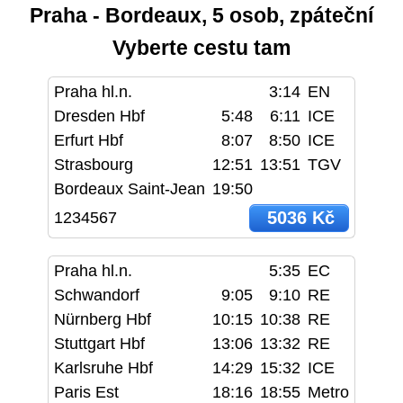
Praha - Bordeaux, 5 osob, zpáteční
Vyberte cestu tam
Praha hl.n.
3:14
EN
Dresden Hbf
5:48
6:11
ICE
Erfurt Hbf
8:07
8:50
ICE
Strasbourg
12:51
13:51
TGV
Bordeaux Saint-Jean
19:50
5036 Kč
1234567
Praha hl.n.
5:35
EC
Schwandorf
9:05
9:10
RE
Nürnberg Hbf
10:15
10:38
RE
Stuttgart Hbf
13:06
13:32
RE
Karlsruhe Hbf
14:29
15:32
ICE
Paris Est
18:16
18:55
Metro