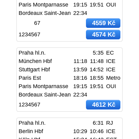
Paris Montparnasse
19:15
19:51
OUI
Bordeaux Saint-Jean
22:34
4559 Kč
67
4574 Kč
1234567
Praha hl.n.
5:35
EC
München Hbf
11:18
11:48
ICE
Stuttgart Hbf
13:59
14:52
ICE
Paris Est
18:16
18:55
Metro
Paris Montparnasse
19:15
19:51
OUI
Bordeaux Saint-Jean
22:34
4612 Kč
1234567
Praha hl.n.
6:31
RJ
Berlin Hbf
10:29
10:46
ICE