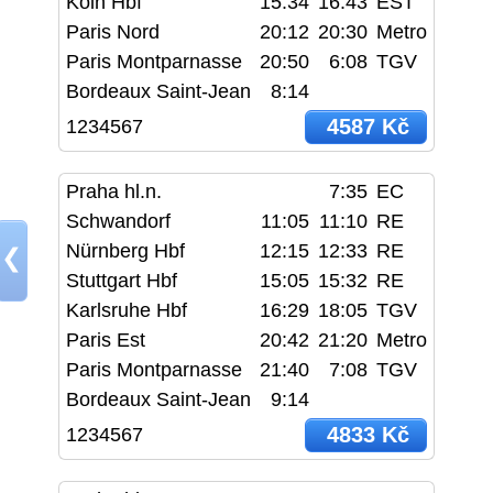
Köln Hbf
15:34
16:43
EST
Paris Nord
20:12
20:30
Metro
Paris Montparnasse
20:50
6:08
TGV
Bordeaux Saint-Jean
8:14
4587 Kč
1234567
Praha hl.n.
7:35
EC
Schwandorf
11:05
11:10
RE
Nürnberg Hbf
12:15
12:33
RE
❮
Stuttgart Hbf
15:05
15:32
RE
Karlsruhe Hbf
16:29
18:05
TGV
Paris Est
20:42
21:20
Metro
Paris Montparnasse
21:40
7:08
TGV
Bordeaux Saint-Jean
9:14
4833 Kč
1234567