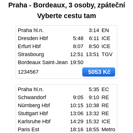
Praha - Bordeaux, 3 osoby, zpáteční
Vyberte cestu tam
Praha hl.n.
3:14
EN
Dresden Hbf
5:48
6:11
ICE
Erfurt Hbf
8:07
8:50
ICE
Strasbourg
12:51
13:51
TGV
Bordeaux Saint-Jean
19:50
5053 Kč
1234567
Praha hl.n.
5:35
EC
Schwandorf
9:05
9:10
RE
Nürnberg Hbf
10:15
10:38
RE
Stuttgart Hbf
13:06
13:32
RE
Karlsruhe Hbf
14:29
15:32
ICE
Paris Est
18:16
18:55
Metro