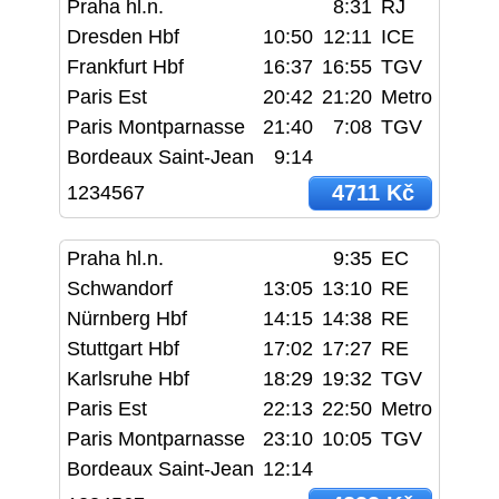
Praha hl.n.
8:31
RJ
Dresden Hbf
10:50
12:11
ICE
Frankfurt Hbf
16:37
16:55
TGV
Paris Est
20:42
21:20
Metro
Paris Montparnasse
21:40
7:08
TGV
Bordeaux Saint-Jean
9:14
4711 Kč
1234567
Praha hl.n.
9:35
EC
Schwandorf
13:05
13:10
RE
Nürnberg Hbf
14:15
14:38
RE
Stuttgart Hbf
17:02
17:27
RE
Karlsruhe Hbf
18:29
19:32
TGV
Paris Est
22:13
22:50
Metro
Paris Montparnasse
23:10
10:05
TGV
Bordeaux Saint-Jean
12:14