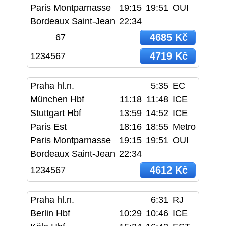
Paris Montparnasse
19:15
19:51
OUI
Bordeaux Saint-Jean
22:34
4685 Kč
67
4719 Kč
1234567
Praha hl.n.
5:35
EC
München Hbf
11:18
11:48
ICE
Stuttgart Hbf
13:59
14:52
ICE
Paris Est
18:16
18:55
Metro
Paris Montparnasse
19:15
19:51
OUI
Bordeaux Saint-Jean
22:34
4612 Kč
1234567
Praha hl.n.
6:31
RJ
Berlin Hbf
10:29
10:46
ICE