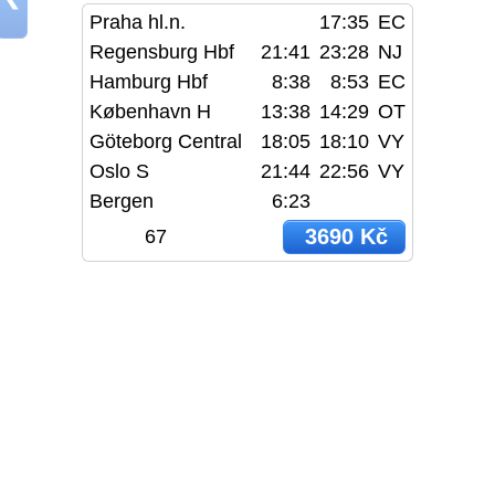
Praha hl.n.
17:35
EC
Regensburg Hbf
21:41
23:28
NJ
Hamburg Hbf
8:38
8:53
EC
København H
13:38
14:29
OT
Göteborg Central
18:05
18:10
VY
Oslo S
21:44
22:56
VY
Bergen
6:23
3690 Kč
67