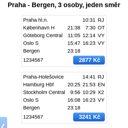
Praha - Bergen, 3 osoby, jeden směr
Praha hl.n.
10:31
RJ
København H
21:38
7:30
OT
Göteborg Central
11:05
12:14
VY
Oslo S
15:47
16:23
VY
Bergen
23:18
2877 Kč
1234567
Praha-Holešovice
14:41
RJ
Hamburg Hbf
20:25
21:53
EN
Stockholm Central
9:56
10:29
X2
Oslo S
16:08
16:23
VY
Bergen
23:18
3241 Kč
1234567
❮