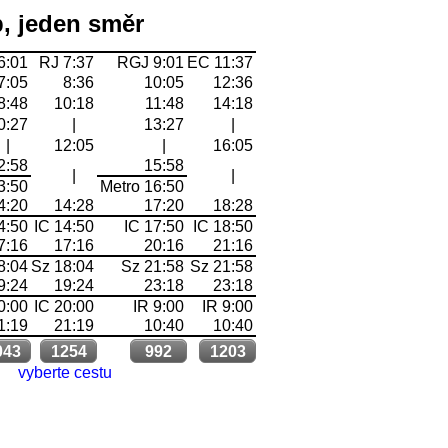
b, jeden směr
6:01
RJ 7:37
RGJ 9:01
EC 11:37
7:05
8:36
10:05
12:36
8:48
10:18
11:48
14:18
0:27
|
13:27
|
|
12:05
|
16:05
2:58
15:58
|
|
3:50
Metro 16:50
4:20
14:28
17:20
18:28
4:50
IC 14:50
IC 17:50
IC 18:50
7:16
17:16
20:16
21:16
8:04
Sz 18:04
Sz 21:58
Sz 21:58
9:24
19:24
23:18
23:18
0:00
IC 20:00
IR 9:00
IR 9:00
1:19
21:19
10:40
10:40
043
1254
992
1203
vyberte cestu