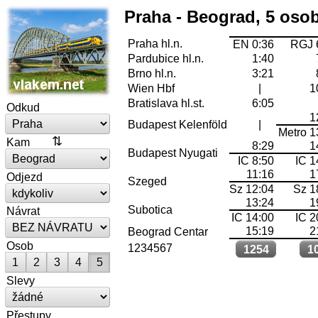
Praha - Beograd, 5 oso
Praha hl.n.
EN 0:36
RGJ 
Pardubice hl.n.
1:40
Brno hl.n.
3:21
Wien Hbf
|
1
Bratislava hl.st.
6:05
Odkud
1
Budapest Kelenföld
|
Metro 1
Kam
8:29
1
Budapest Nyugati
IC 8:50
IC 1
11:16
1
Odjezd
Szeged
Sz 12:04
Sz 1
13:24
1
Subotica
Návrat
IC 14:00
IC 2
15:19
2
Beograd Centar
Osob
1234567
1254
1
1
2
3
4
5
Slevy
Přestupy