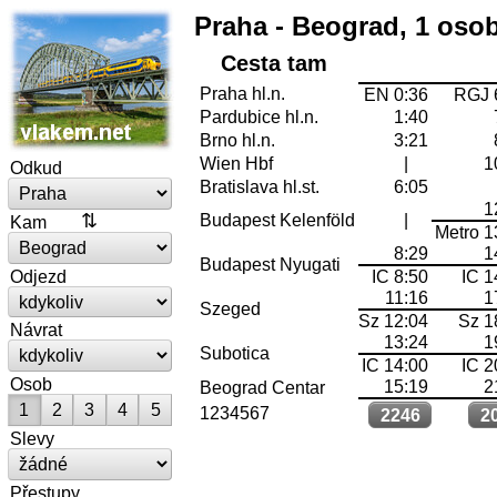
Praha - Beograd, 1 osob
Cesta tam
Praha hl.n.
EN 0:36
RGJ 
Pardubice hl.n.
1:40
Brno hl.n.
3:21
Wien Hbf
|
1
Odkud
Bratislava hl.st.
6:05
1
Budapest Kelenföld
|
Kam
Metro 1
8:29
1
Budapest Nyugati
Odjezd
IC 8:50
IC 1
11:16
1
Szeged
Sz 12:04
Sz 1
Návrat
13:24
1
Subotica
IC 14:00
IC 2
Osob
15:19
2
Beograd Centar
1
2
3
4
5
1234567
2246
2
Slevy
Přestupy