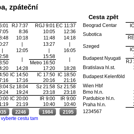
a, zpáteční
Cesta zpět
Beograd Centar
6:01
RJ 7:37
RGJ 9:01
EC 11:37
I
7:05
8:36
10:05
12:36
Subotica
RE
8:48
10:18
11:48
14:18
0:27
|
13:27
|
Szeged
I
|
12:05
|
16:05
2:58
15:58
Budapest Nyugati
|
|
RJ 
3:50
Metro 16:50
Bratislava hl.st.
4:20
14:28
17:20
18:28
4:50
IC 14:50
IC 17:50
IC 18:50
Budapest Kelenföld
7:16
17:16
20:16
21:16
Wien Hbf
8:04
Sz 18:04
Sz 21:58
Sz 21:58
Brno hl.n.
9:24
19:24
23:18
23:18
Pardubice hl.n.
0:00
IC 20:00
IR 9:00
IR 9:00
1:19
21:19
10:40
10:40
Praha hl.n.
1234567
035
2246
1984
2195
vyberte cestu tam