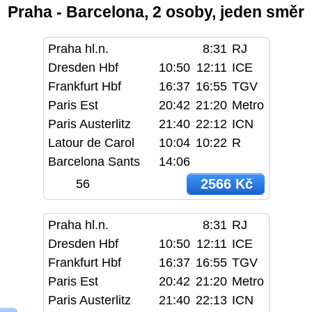
Praha - Barcelona, 2 osoby, jeden směr
Praha hl.n.
8:31
RJ
Dresden Hbf
10:50
12:11
ICE
Frankfurt Hbf
16:37
16:55
TGV
Paris Est
20:42
21:20
Metro
Paris Austerlitz
21:40
22:12
ICN
Latour de Carol
10:04
10:22
R
Barcelona Sants
14:06
2566 Kč
56
Praha hl.n.
8:31
RJ
Dresden Hbf
10:50
12:11
ICE
Frankfurt Hbf
16:37
16:55
TGV
Paris Est
20:42
21:20
Metro
Paris Austerlitz
21:40
22:13
ICN