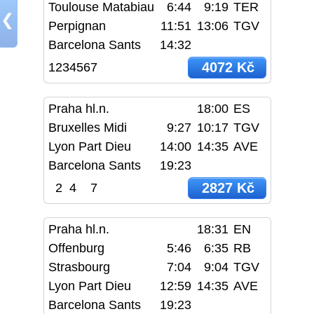
Toulouse Matabiau
6:44
9:19
TER
❮
Perpignan
11:51
13:06
TGV
Barcelona Sants
14:32
4072 Kč
1234567
Praha hl.n.
18:00
ES
Bruxelles Midi
9:27
10:17
TGV
Lyon Part Dieu
14:00
14:35
AVE
Barcelona Sants
19:23
2827 Kč
2
4
7
Praha hl.n.
18:31
EN
Offenburg
5:46
6:35
RB
Strasbourg
7:04
9:04
TGV
Lyon Part Dieu
12:59
14:35
AVE
Barcelona Sants
19:23